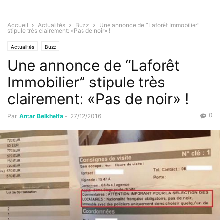
Accueil
Actualités
Buzz
Une annonce de “Laforêt Immobilier”
stipule très clairement: «Pas de noir» !
Actualités
Buzz
Une annonce de “Laforêt
Immobilier” stipule très
clairement: «Pas de noir» !
0
Par
Antar Belkhelfa
-
27/12/2016