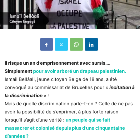
Il risque un an d’emprisonnement avec sursis….
Simplement
pour avoir arboré un drapeau palestinien.
Ismail Bellâali, jeune citoyen Belge de 18 ans, a été
convoqué au commissariat de Bruxelles pour «
incitation à
la discrimination
» !
Mais de quelle discrimination parle-t-on ? Celle de ne pas
avoir la possibilité de s’exprimer, à plus forte raison
lorsqu’il s’agit d’une vérité :
un peuple qui se fait
massacrer et colonisé depuis plus d’une cinquantaine
d’années ?