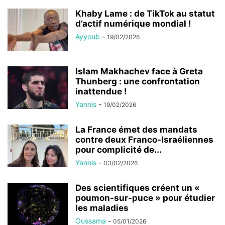
Khaby Lame : de TikTok au statut
d’actif numérique mondial !
Ayyoub
-
19/02/2026
Islam Makhachev face à Greta
Thunberg : une confrontation
inattendue !
Yannis
-
19/02/2026
La France émet des mandats
contre deux Franco-Israéliennes
pour complicité de...
Yannis
-
03/02/2026
Des scientifiques créent un «
poumon-sur-puce » pour étudier
les maladies
Oussama
-
05/01/2026