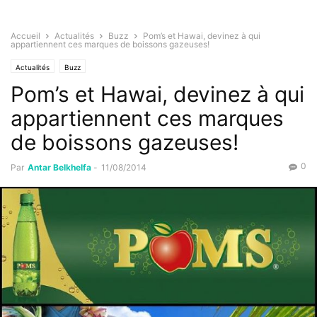
Accueil
Actualités
Buzz
Pom’s et Hawai, devinez à qui
appartiennent ces marques de boissons gazeuses!
Actualités
Buzz
Pom’s et Hawai, devinez à qui
appartiennent ces marques
de boissons gazeuses!
0
Par
Antar Belkhelfa
-
11/08/2014