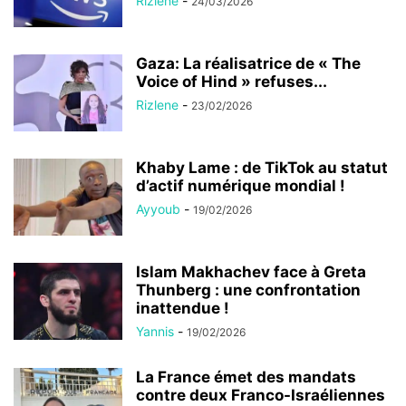
Rizlene
-
24/03/2026
Gaza: La réalisatrice de « The
Voice of Hind » refuses...
Rizlene
-
23/02/2026
Khaby Lame : de TikTok au statut
d’actif numérique mondial !
Ayyoub
-
19/02/2026
Islam Makhachev face à Greta
Thunberg : une confrontation
inattendue !
Yannis
-
19/02/2026
La France émet des mandats
contre deux Franco-Israéliennes