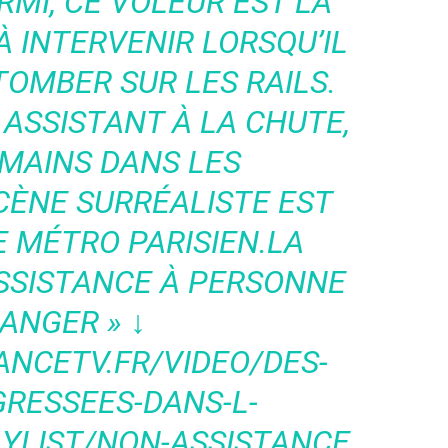
RMI, CE VOLEUR EST LA
 INTERVENIR LORSQU’IL
TOMBER SUR LES RAILS.
ASSISTANT À LA CHUTE,
 MAINS DANS LES
CÈNE SURRÉALISTE EST
E MÉTRO PARISIEN.LA
ASSISTANCE À PERSONNE
ANGER » ↓
ANCETV.FR/VIDEO/DES-
GRESSEES-DANS-L-
AYLIST/NON-ASSISTANCE