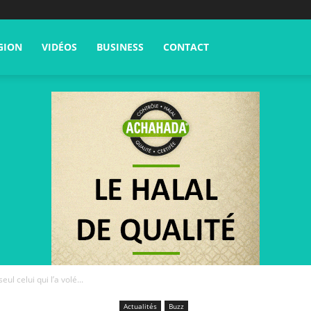
GION
VIDÉOS
BUSINESS
CONTACT
eul celui qui l’a volé...
Actualités
Buzz