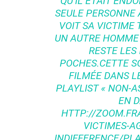
QU’IL ÉTAIT ENDO
SEULE PERSONNE À
VOIT SA VICTIME 
UN AUTRE HOMME 
RESTE LES
POCHES.CETTE S
FILMÉE DANS L
PLAYLIST « NON-
EN D
HTTP://ZOOM.FR
VICTIMES-A
INDIFFERENCE/PL