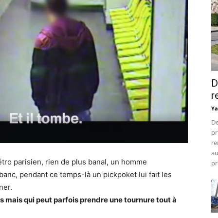
D
r
Ya
De
pr
re
au
étro parisien, rien de plus banal, un homme
pr
nc, pendant ce temps-là un pickpoket lui fait les
ner.
 mais qui peut parfois prendre une tournure tout à