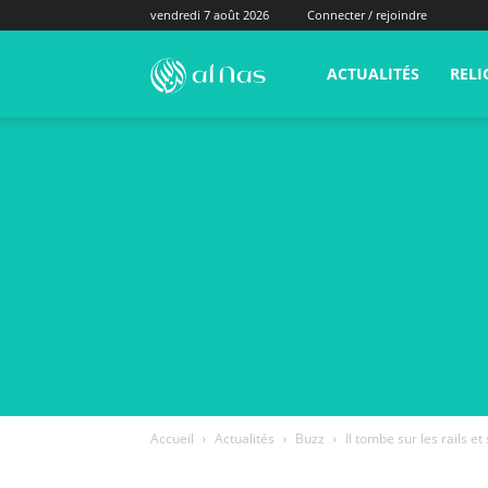
vendredi 7 août 2026
Connecter / rejoindre
alNas.fr
ACTUALITÉS
RELI
Accueil
Actualités
Buzz
Il tombe sur les rails et s