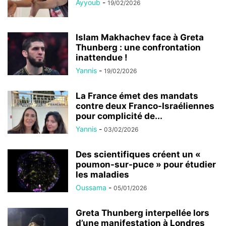
Ayyoub
-
19/02/2026
Islam Makhachev face à Greta
Thunberg : une confrontation
inattendue !
Yannis
-
19/02/2026
La France émet des mandats
contre deux Franco-Israéliennes
pour complicité de...
Yannis
-
03/02/2026
Des scientifiques créent un «
poumon-sur-puce » pour étudier
les maladies
Oussama
-
05/01/2026
Greta Thunberg interpellée lors
d’une manifestation à Londres