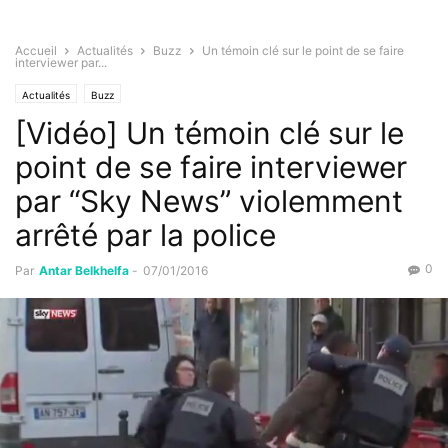
Accueil
Actualités
Buzz
Un témoin clé sur le point de se faire
interviewer par...
Actualités
Buzz
[Vidéo] Un témoin clé sur le
point de se faire interviewer
par “Sky News” violemment
arrêté par la police
0
Par
Antar Belkhelfa
-
07/01/2016