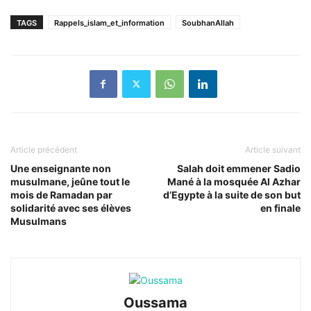
TAGS
Rappels_islam_et_information
SoubhanAllah
Article précédent
Article suivant
Une enseignante non
Salah doit emmener Sadio
musulmane, jeûne tout le
Mané à la mosquée Al Azhar
mois de Ramadan par
d’Egypte à la suite de son but
solidarité avec ses élèves
en finale
Musulmans
Oussama