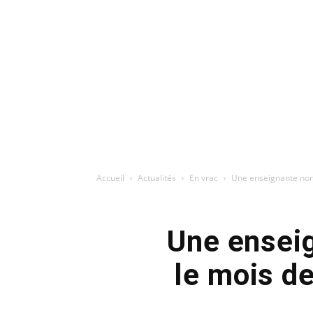
Accueil
Actualités
En vrac
Une enseignante non 
Une ensei
le mois d