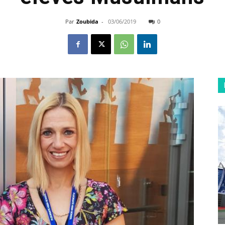
Par
Zoubida
-
03/06/2019
0