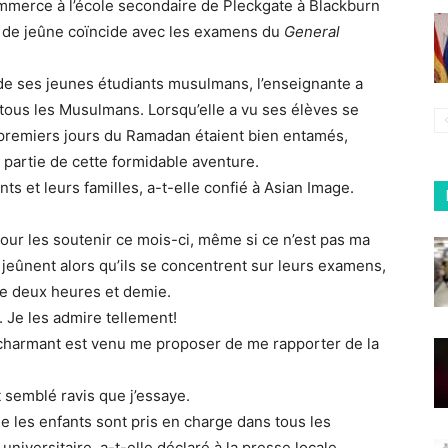
mmerce à l’école secondaire de Pleckgate à Blackburn
e de jeûne coïncide avec les examens du
General
 de ses jeunes étudiants musulmans, l’enseignante a
 tous les Musulmans. Lorsqu’elle a vu ses élèves se
 premiers jours du Ramadan étaient bien entamés,
 partie de cette formidable aventure.
ants et leurs familles, a-t-elle confié à Asian Image.
pour les soutenir ce mois-ci, même si ce n’est pas ma
 jeûnent alors qu’ils se concentrent sur leurs examens,
me deux heures et demie.
. Je les admire tellement!
e charmant est venu me proposer de me rapporter de la
t semblé ravis que j’essaye.
e les enfants sont pris en charge dans tous les
universitaire, a-t-elle déclaré à la presse locale.