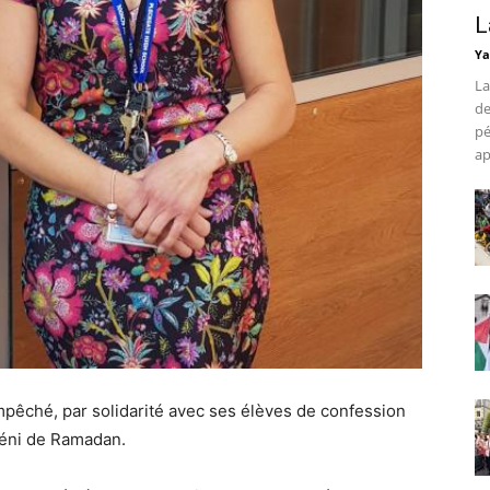
L
Ya
La
de
pé
ap
mpêché, par solidarité avec ses élèves de confession
béni de Ramadan.