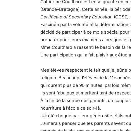
Catherine Coulthard est enseignante en co
(Grande-Bretagne). Cette année, la périod
Certificate of Secondary Education
(GCSE).
Fascinée par la volonté et la détermination
décidé de participer à ce mois spécial pour
préparer pour leurs examens alors que les
Mme Coulthard a ressenti le besoin de faire
Une participation qui a fait plaisir aux étudi
Mes élèves respectent le fait que je jeûne 
religion. Beaucoup d’élèves de la 11e année
qui durent plus de 90 minutes, parfois mê
Ils sont fabuleux et méritent tant de respect
À la fin de la soirée des parents, un coupl
nourriture à l’école ce soir-là.
J’ai été choqué par leur générosité et ils on
J’aimerais penser que les parents savent qu
aspects de la vie, pas seulement dans la vie 