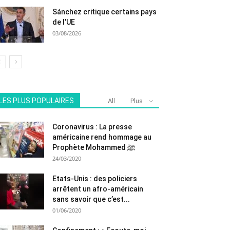
Sánchez critique certains pays
de l’UE
03/08/2026
LES PLUS POPULAIRES
All
Plus
Coronavirus : La presse
américaine rend hommage au
Prophète Mohammed ﷺ
24/03/2020
Etats-Unis : des policiers
arrêtent un afro-américain
sans savoir que c’est...
01/06/2020