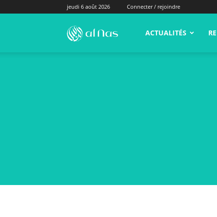
jeudi 6 août 2026
Connecter / rejoindre
alNas.fr
ACTUALITÉS
RE