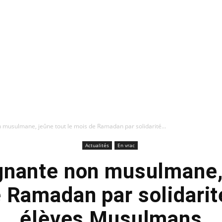
musulmane, jeûne tout le mois de Ramadan par solidarité...
Actualités
En vrac
gnante non musulmane, 
e Ramadan par solidarit
élèves Musulmans