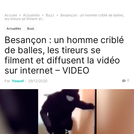
Accueil
Actualités
Buzz
Besançon : un homme criblé de balles,
les tireurs se filment et...
Actualités
Buzz
Besançon : un homme criblé
de balles, les tireurs se
filment et diffusent la vidéo
sur internet – VIDEO
0
Par
Youcef
-
29/12/2020