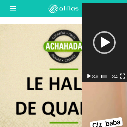
Lecteur
vidéo
00:00
00:24