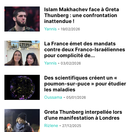
Islam Makhachev face à Greta
Thunberg : une confrontation
inattendue !
Yannis
-
19/02/2026
La France émet des mandats
contre deux Franco-Israéliennes
pour complicité de...
Yannis
-
03/02/2026
Des scientifiques créent un «
poumon-sur-puce » pour étudier
les maladies
Oussama
-
05/01/2026
Greta Thunberg interpellée lors
d’une manifestation à Londres
Rizlene
-
27/12/2025