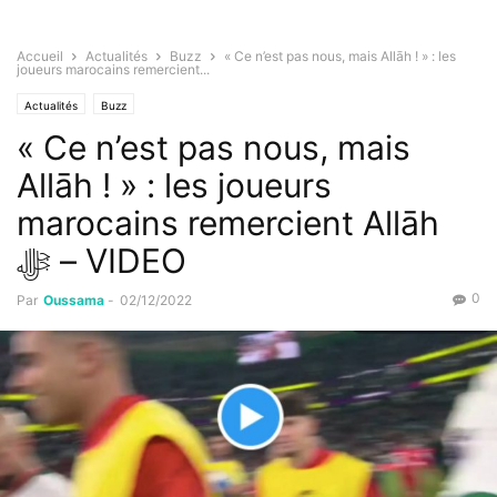
Accueil
Actualités
Buzz
« Ce n’est pas nous, mais Allāh ! » : les
joueurs marocains remercient...
Actualités
Buzz
« Ce n’est pas nous, mais
Allāh ! » : les joueurs
marocains remercient Allāh
ﷻ – VIDEO
0
Par
Oussama
-
02/12/2022