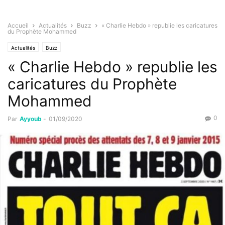
Accueil
Actualités
Buzz
« Charlie Hebdo » republie les caricatures
du Prophète Mohammed
Actualités
Buzz
« Charlie Hebdo » republie les
caricatures du Prophète
Mohammed
0
Par
Ayyoub
-
01/09/2020