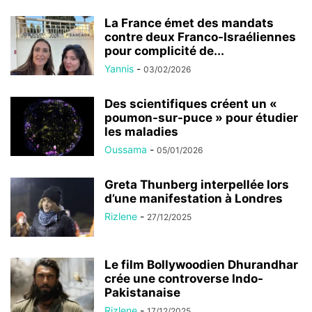
La France émet des mandats
contre deux Franco-Israéliennes
pour complicité de...
Yannis
-
03/02/2026
Des scientifiques créent un «
poumon-sur-puce » pour étudier
les maladies
Oussama
-
05/01/2026
Greta Thunberg interpellée lors
d’une manifestation à Londres
Rizlene
-
27/12/2025
Le film Bollywoodien Dhurandhar
crée une controverse Indo-
Pakistanaise
Rizlene
-
17/12/2025