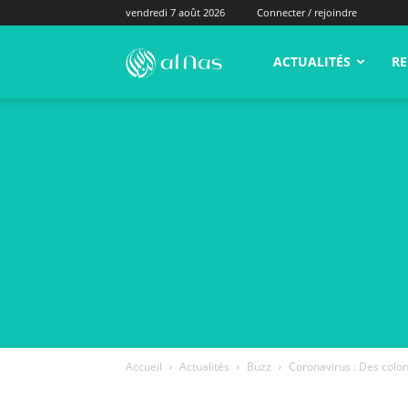
vendredi 7 août 2026
Connecter / rejoindre
alNas.fr
ACTUALITÉS
RE
Accueil
Actualités
Buzz
Coronavirus : Des colons