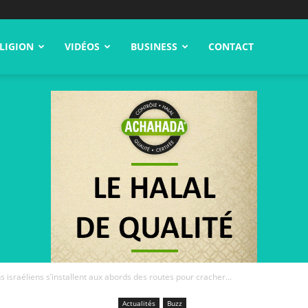
LIGION
VIDÉOS
BUSINESS
CONTACT
 israéliens s’installent aux abords des routes pour cracher...
Actualités
Buzz