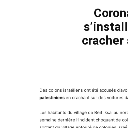
Corona
s’insta
cracher 
Des colons israéliens ont été accusés d’avo
palestiniens
en crachant sur des voitures da
Les habitants du village de Beit Iksa, au n
semaine dernière l’incident choquant de col
sortant du village entouré de colonies israél