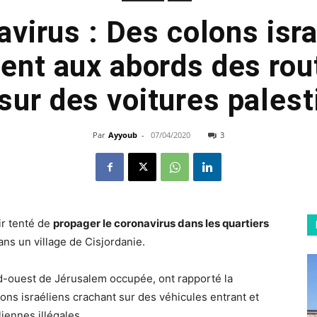
virus : Des colons isr
llent aux abords des rou
sur des voitures pales
Par
Ayyoub
-
07/04/2020
3
ir tenté de
propager le coronavirus dans les quartiers
ns un village de Cisjordanie.
ord-ouest de Jérusalem occupée, ont rapporté la
ons israéliens crachant sur des véhicules entrant et
iennes illégales.