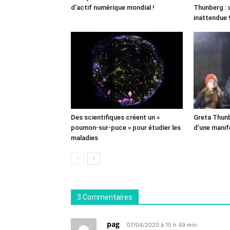
d’actif numérique mondial !
Thunberg : 
inattendue 
Des scientifiques créent un «
Greta Thunb
poumon-sur-puce » pour étudier les
d’une manif
maladies
3 Commentaires
pag
07/04/2020 à 15 h 49 min