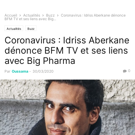
Accueil
Actualités
Buzz
Coronavirus : Idriss Aberkane dénonce
BFM TV et ses liens avec Big...
Actualités
Buzz
Coronavirus : Idriss Aberkane
dénonce BFM TV et ses liens
avec Big Pharma
0
Par
Oussama
-
30/03/2020