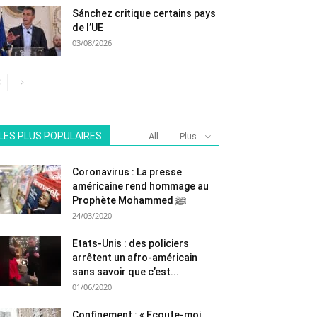
Sánchez critique certains pays
de l’UE
03/08/2026
LES PLUS POPULAIRES
All
Plus
Coronavirus : La presse
américaine rend hommage au
Prophète Mohammed ﷺ
24/03/2020
Etats-Unis : des policiers
arrêtent un afro-américain
sans savoir que c’est...
01/06/2020
Confinement : « Ecoute-moi