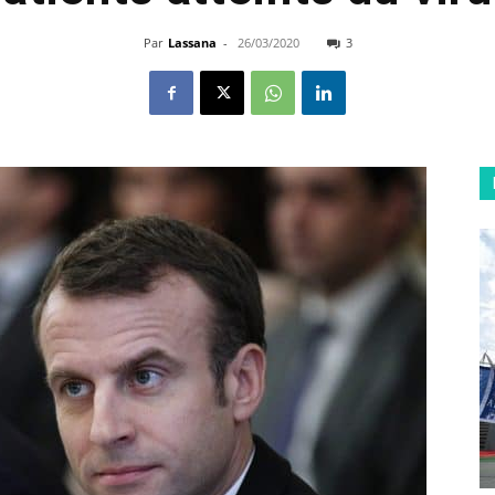
Par
Lassana
-
26/03/2020
3