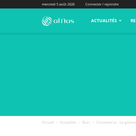
mercredi 5 août 2026
Connecter / rejoindre
alNas.fr
ACTUALITÉS
RE
Accueil
Actualités
Buzz
Coronavirus : Le gouver