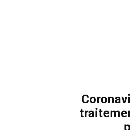
Coronavi
traiteme
p