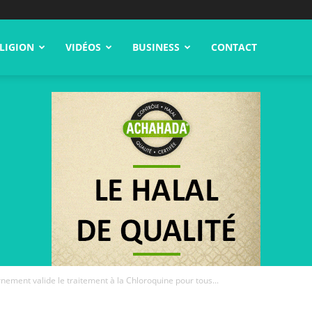
LIGION
VIDÉOS
BUSINESS
CONTACT
nement valide le traitement à la Chloroquine pour tous...