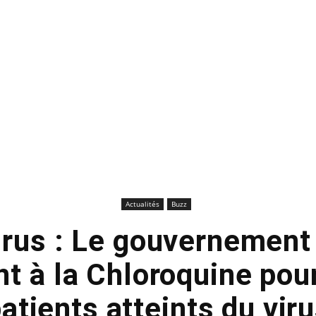
Actualités
Buzz
rus : Le gouvernement 
nt à la Chloroquine pour
atients atteints du vir