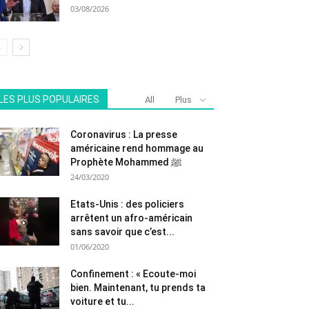
03/08/2026
LES PLUS POPULAIRES
All
Plus
Coronavirus : La presse
américaine rend hommage au
Prophète Mohammed ﷺ
24/03/2020
Etats-Unis : des policiers
arrêtent un afro-américain
sans savoir que c’est...
01/06/2020
Confinement : « Ecoute-moi
bien. Maintenant, tu prends ta
voiture et tu...