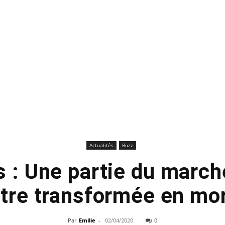
Actualités
Buzz
s : Une partie du march
être transformée en mo
Par
Emilie
-
02/04/2020
0