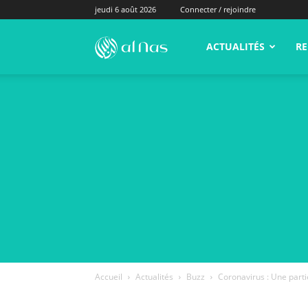
jeudi 6 août 2026
Connecter / rejoindre
alNas.fr
ACTUALITÉS
RE
Accueil
Actualités
Buzz
Coronavirus : Une parti