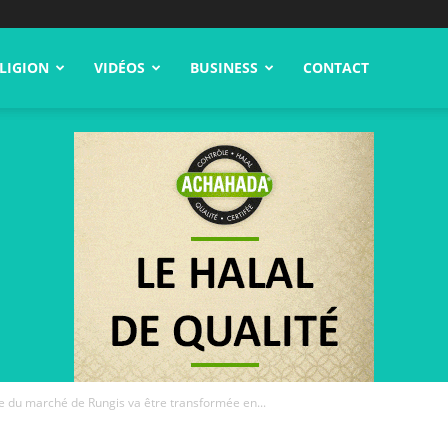
LIGION
VIDÉOS
BUSINESS
CONTACT
e du marché de Rungis va être transformée en...