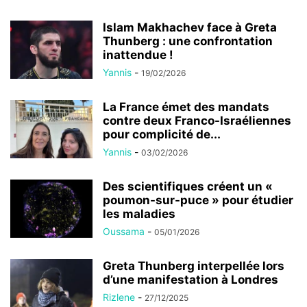
Islam Makhachev face à Greta
Thunberg : une confrontation
inattendue !
Yannis
-
19/02/2026
La France émet des mandats
contre deux Franco-Israéliennes
pour complicité de...
Yannis
-
03/02/2026
Des scientifiques créent un «
poumon-sur-puce » pour étudier
les maladies
Oussama
-
05/01/2026
Greta Thunberg interpellée lors
d’une manifestation à Londres
Rizlene
-
27/12/2025