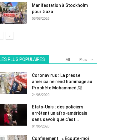
Manifestation à Stockholm
pour Gaza
03/08/2026
LES PLUS POPULAIRES
All
Plus
Coronavirus : La presse
américaine rend hommage au
Prophète Mohammed ﷺ
24/03/2020
Etats-Unis : des policiers
arrêtent un afro-américain
sans savoir que c’est...
01/06/2020
Confinement : « Ecoute-moi