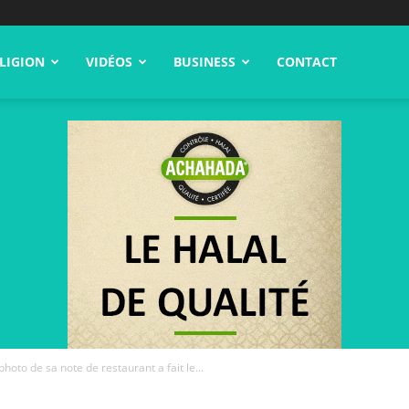
LIGION
VIDÉOS
BUSINESS
CONTACT
oto de sa note de restaurant a fait le...