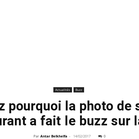
Actualités
Buzz
 pourquoi la photo de 
rant a fait le buzz sur l
Par
Antar Belkhelfa
-
14/02/2017
0