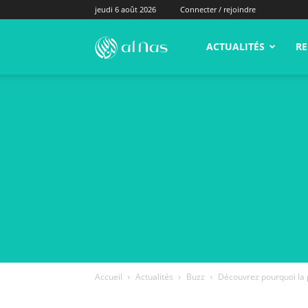
jeudi 6 août 2026
Connecter / rejoindre
alNas.fr
ACTUALITÉS
RE
Accueil
Actualités
Buzz
Découvrez pourquoi la ph