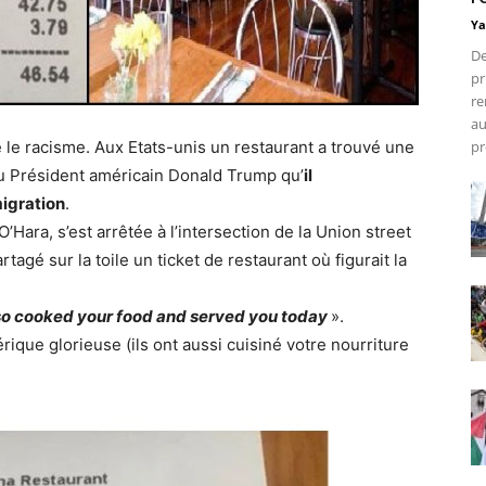
Ya
De
pr
re
au
e le racisme. Aux Etats-unis un restaurant a trouvé une
pr
u Président américain Donald Trump qu’
il
migration
.
Hara, s’est arrêtée à l’intersection de la Union street
agé sur la toile un ticket de restaurant où figurait la
so cooked your food and served you today
».
rique glorieuse (ils ont aussi cuisiné votre nourriture