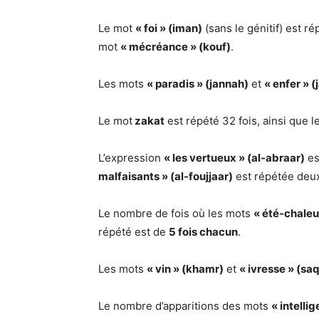
Le mot
« foi » (iman)
(sans le génitif) est r
mot
« mécréance » (kouf)
.
Les mots
« paradis » (jannah)
et
« enfer » 
Le mot
zakat
est répété 32 fois, ainsi que l
L’expression
« les vertueux » (al-abraar)
es
malfaisants » (al-foujjaar)
est répétée deux
Le nombre de fois où les mots
« été-chaleu
répété est de
5 fois chacun
.
Les mots
« vin » (khamr)
et
« ivresse » (sa
Le nombre d’apparitions des mots
« intellig