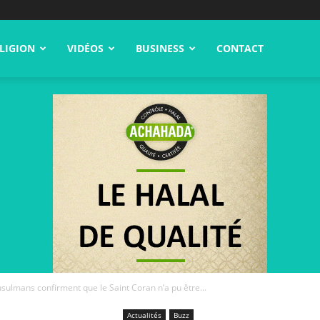
LIGION
VIDÉOS
BUSINESS
CONTACT
ulmans confirment que le Saint Coran n’a pu être...
Actualités
Buzz