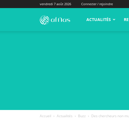
vendredi 7 août 2026
Connecter / rejoindre
alNas.fr
ACTUALITÉS
RE
Accueil
Actualités
Buzz
Des chercheurs non mus