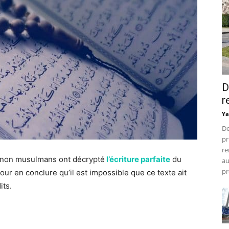
D
r
Ya
De
pr
re
s non musulmans ont décrypté
l’écriture parfaite
du
au
pr
our en conclure qu’il est impossible que ce texte ait
its.