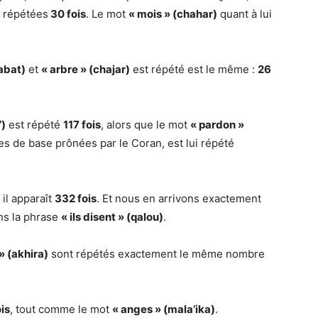
x répétées
30 fois
. Le mot
« mois » (chahar)
quant à lui
nabat)
et
« arbre » (chajar)
est répété est le même :
26
’)
est répété
117 fois
, alors que le mot
« pardon »
es de base prônées par le Coran, est lui répété
, il apparaît
332 fois
. Et nous en arrivons exactement
ns la phrase
« ils disent » (qalou)
.
 » (akhira)
sont répétés exactement le même nombre
is
, tout comme le mot
« anges » (mala’ika)
.