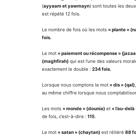
(
ayyaam et yawmayn
) sont toutes les deu
est répété 12 fois.
Le nombre de fois où les mots
« plante » (
fois.
Le mot
« paiement ou récompense » (jazaa
(maghfirah)
qui est l’une des valeurs moral
exactement le double :
234 fois.
Lorsque nous comptons le mot
« dis » (qal)
au même chiffre lorsque nous comptabiliso
Les mots
« monde » (dounia)
et
« l’au-delà
de fois, c’est-à-dire :
115
.
Le mot
« satan » (chaytan)
est réitéré
88 fo