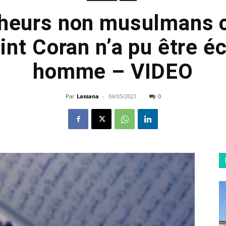
heurs non musulmans 
int Coran n’a pu être éc
homme – VIDEO
Par
Lassana
-
04/05/2021
0