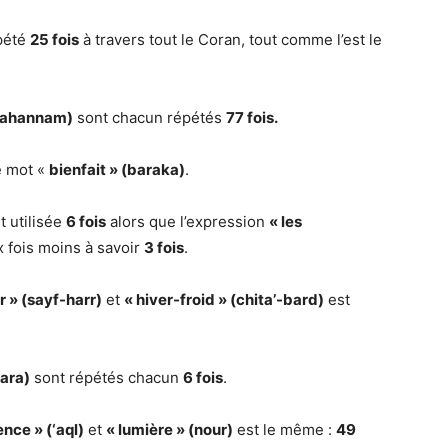
épété
25 fois
à travers tout le Coran, tout comme l’est le
(jahannam)
sont chacun répétés
77 fois.
e mot «
bienfait » (baraka)
.
t utilisée
6 fois
alors que l’expression
« les
 fois moins à savoir
3 fois
.
r » (sayf-harr)
et
« hiver-froid » (chita’-bard)
est
qara)
sont répétés chacun
6 fois
.
ence » (‘aql)
et
« lumière » (nour)
est le même :
49