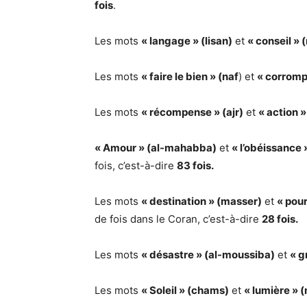
fois
.
Les mots
« langage » (lisan)
et
« conseil » 
Les mots
« faire le bien » (naf
) et
« corromp
Les mots
« récompense » (ajr)
et
« action » 
« Amour » (al-mahabba)
et
« l’obéissance 
fois, c’est-à-dire
83 fois.
Les mots
« destination » (masser)
et
« pou
de fois dans le Coran, c’est-à-dire
28 fois.
Les mots
« désastre » (al-moussiba)
et
« g
Les mots
« Soleil » (chams)
et
« lumière » (