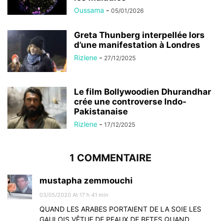
Oussama
-
05/01/2026
Greta Thunberg interpellée lors
d’une manifestation à Londres
Rizlene
-
27/12/2025
Le film Bollywoodien Dhurandhar
crée une controverse Indo-
Pakistanaise
Rizlene
-
17/12/2025
1 COMMENTAIRE
mustapha zemmouchi
03/05/2020 At 17 h 41 min
QUAND LES ARABES PORTAIENT DE LA SOIE LES
GAULOIS VÊTUE DE PEAUX DE BETES QUAND