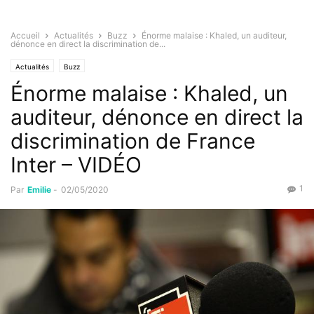
Accueil
Actualités
Buzz
Énorme malaise : Khaled, un auditeur,
dénonce en direct la discrimination de...
Actualités
Buzz
Énorme malaise : Khaled, un
auditeur, dénonce en direct la
discrimination de France
Inter – VIDÉO
1
Par
Emilie
-
02/05/2020