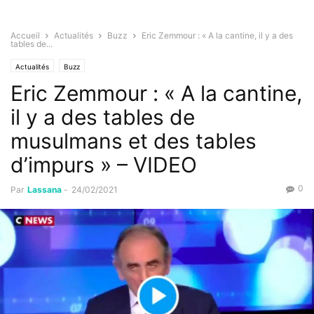
Accueil
Actualités
Buzz
Eric Zemmour : « A la cantine, il y a des
tables de...
Actualités
Buzz
Eric Zemmour : « A la cantine,
il y a des tables de
musulmans et des tables
d’impurs » – VIDEO
0
Par
Lassana
-
24/02/2021