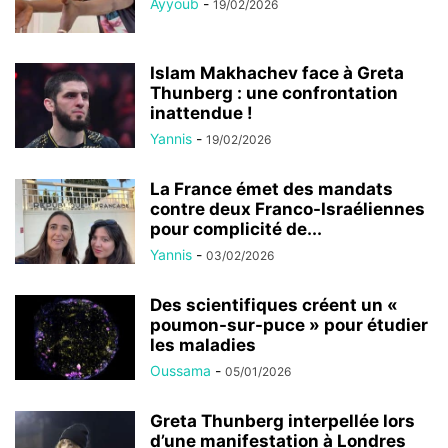
Ayyoub
-
19/02/2026
Islam Makhachev face à Greta
Thunberg : une confrontation
inattendue !
Yannis
-
19/02/2026
La France émet des mandats
contre deux Franco-Israéliennes
pour complicité de...
Yannis
-
03/02/2026
Des scientifiques créent un «
poumon-sur-puce » pour étudier
les maladies
Oussama
-
05/01/2026
Greta Thunberg interpellée lors
d’une manifestation à Londres