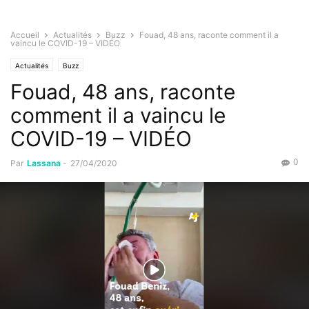
Accueil
Actualités
Buzz
Fouad, 48 ans, raconte comment il a
vaincu le COVID-19 – VIDÉO
Actualités
Buzz
Fouad, 48 ans, raconte
comment il a vaincu le
COVID-19 – VIDÉO
0
Par
Lassana
-
27/04/2020