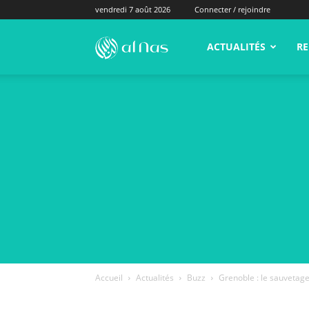
vendredi 7 août 2026
Connecter / rejoindre
alNas.fr
ACTUALITÉS
RE
Accueil
Actualités
Buzz
Grenoble : le sauvetage