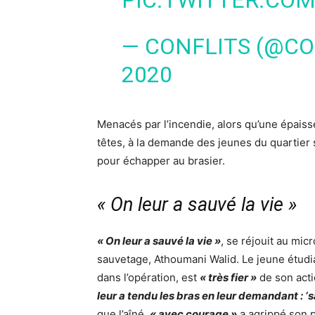
PIC.TWITTER.CO
— CONFLITS (@CO
2020
Menacés par l’incendie, alors qu’une épaiss
têtes, à la demande des jeunes du quartier 
pour échapper au brasier.
« On leur a sauvé la vie »
« On leur a sauvé la vie »
, se réjouit au mic
sauvetage, Athoumani Walid. Le jeune étudia
dans l’opération, est
« très fier »
de son act
leur a tendu les bras en leur demandant : ‘s
que l’aîné,
« avec courage »
a agrippé son p