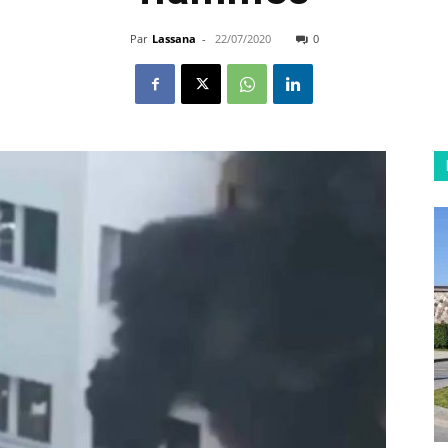
Par
Lassana
-
22/07/2020
0