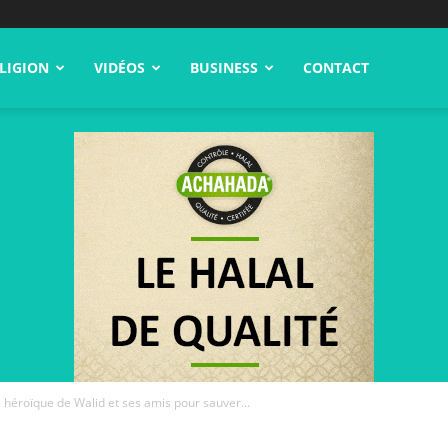
LIGION
VIDÉOS
BUSINESS
CONTACT
 héroïque de Walid et ses amis pour sauver...