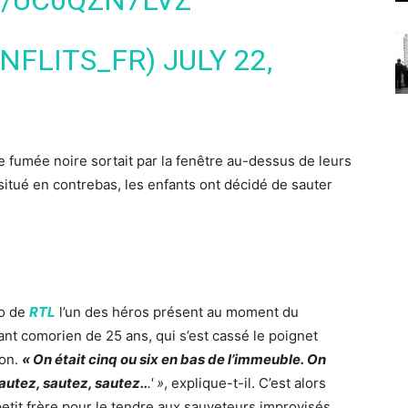
M/UC0QZN7LVZ
NFLITS_FR)
JULY 22,
e fumée noire sortait par la fenêtre au-dessus de leurs
situé en contrebas, les enfants ont décidé de sauter
ro de
RTL
l’un des héros présent au moment du
nt comorien de 25 ans, qui s’est cassé le poignet
ion.
« On était cinq ou six en bas de l’immeuble. On
autez, sautez, sautez..
.' »
, explique-t-il. C’est alors
etit frère pour le tendre aux sauveteurs improvisés.