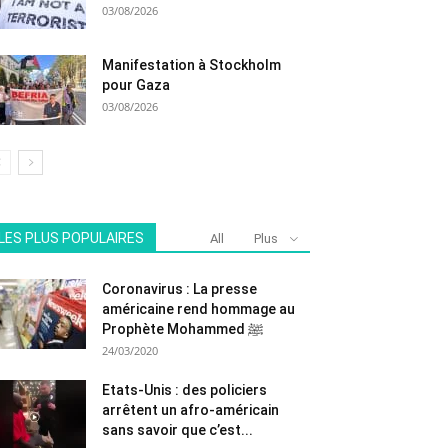
03/08/2026
Manifestation à Stockholm
pour Gaza
03/08/2026
LES PLUS POPULAIRES
All
Plus
Coronavirus : La presse
américaine rend hommage au
Prophète Mohammed ﷺ
24/03/2020
Etats-Unis : des policiers
arrêtent un afro-américain
sans savoir que c’est...