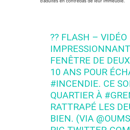
d’adultes en contrebas de leur immeuble.
?? FLASH – VIDÉO
IMPRESSIONNANTE
FENÊTRE DE DEUX
10 ANS POUR ÉCH
#INCENDIE
. CE S
QUARTIER À
#GRE
RATTRAPÉ LES DE
BIEN. (VIA
@OUMS