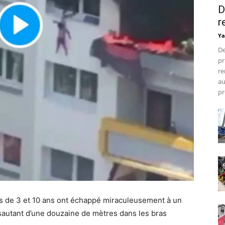
D
r
Ya
De
pr
re
au
pr
 de 3 et 10 ans ont échappé miraculeusement à un
n sautant d’une douzaine de mètres dans les bras