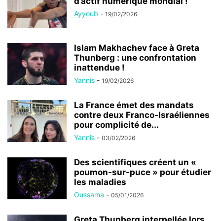
d’actif numérique mondial !
Ayyoub
-
19/02/2026
Islam Makhachev face à Greta
Thunberg : une confrontation
inattendue !
Yannis
-
19/02/2026
La France émet des mandats
contre deux Franco-Israéliennes
pour complicité de...
Yannis
-
03/02/2026
Des scientifiques créent un «
poumon-sur-puce » pour étudier
les maladies
Oussama
-
05/01/2026
Greta Thunberg interpellée lors