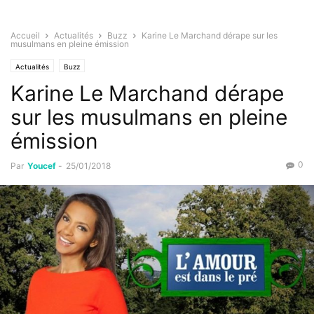
Accueil
Actualités
Buzz
Karine Le Marchand dérape sur les
musulmans en pleine émission
Actualités
Buzz
Karine Le Marchand dérape
sur les musulmans en pleine
émission
0
Par
Youcef
-
25/01/2018