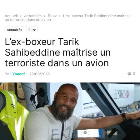
Accueil
Actualités
Buzz
L’ex-boxeur Tarik Sahibeddine maîtrise
un terroriste dans un avion
Actualités
Buzz
L’ex-boxeur Tarik
Sahibeddine maîtrise un
terroriste dans un avion
0
Par
Youcef
-
26/08/2018