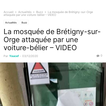
Accueil
Actualités
Buzz
La mosquée de Brétigny-sur-Orge
attaquée par une voiture-bélier – VIDEO
Actualités
Buzz
La mosquée de Brétigny-sur-
Orge attaquée par une
voiture-bélier – VIDEO
0
Par
Youcef
-
03/12/2020