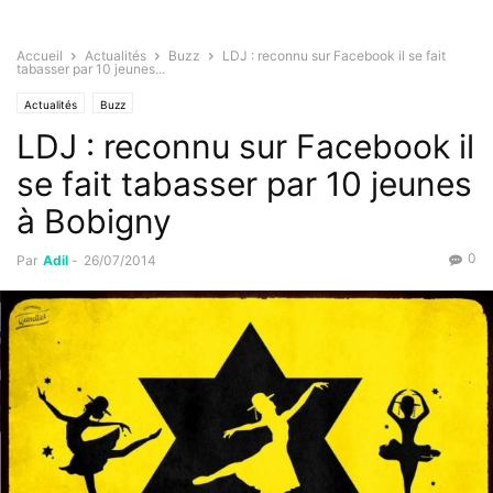
Accueil
Actualités
Buzz
LDJ : reconnu sur Facebook il se fait
tabasser par 10 jeunes...
Actualités
Buzz
LDJ : reconnu sur Facebook il
se fait tabasser par 10 jeunes
à Bobigny
0
Par
Adil
-
26/07/2014