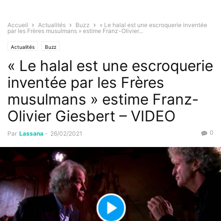
Accueil
Actualités
Buzz
« Le halal est une escroquerie inventée
par les Frères musulmans » estime Franz-Olivier...
Actualités
Buzz
« Le halal est une escroquerie
inventée par les Frères
musulmans » estime Franz-
Olivier Giesbert – VIDEO
0
Par
Lassana
-
26/02/2021