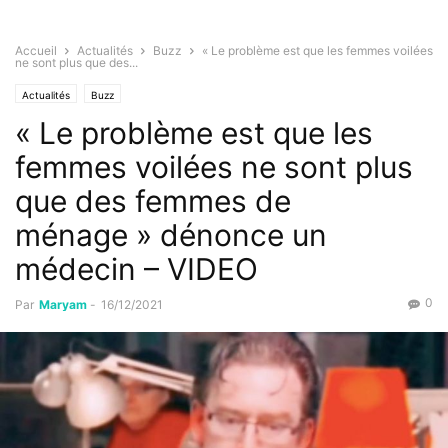
Accueil
Actualités
Buzz
« Le problème est que les femmes voilées
ne sont plus que des...
Actualités
Buzz
« Le problème est que les
femmes voilées ne sont plus
que des femmes de
ménage » dénonce un
médecin – VIDEO
0
Par
Maryam
-
16/12/2021