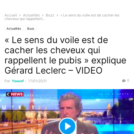
Accueil
Actualités
Buzz
« Le sens du voile est de cacher les
cheveux qui rappellent...
Actualités
Buzz
« Le sens du voile est de
cacher les cheveux qui
rappellent le pubis » explique
Gérard Leclerc – VIDEO
0
Par
Youcef
-
17/01/2021