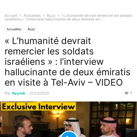
Accueil
Actualités
Buzz
« L’humanité devrait remercier les soldats
israéliens » : l’interview hallucinante de deux émiratis en...
Actualités
Buzz
« L’humanité devrait
remercier les soldats
israéliens » : l’interview
hallucinante de deux émiratis
en visite à Tel-Aviv – VIDEO
4
Par
Ayyoub
-
21/12/2020