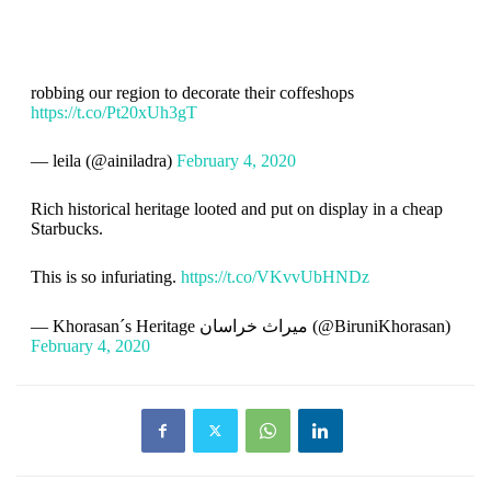
robbing our region to decorate their coffeshops
https://t.co/Pt20xUh3gT
— leila (@ainiladra)
February 4, 2020
Rich historical heritage looted and put on display in a cheap
Starbucks.
This is so infuriating.
https://t.co/VKvvUbHNDz
— Khorasan´s Heritage میراث خراسان (@BiruniKhorasan)
February 4, 2020