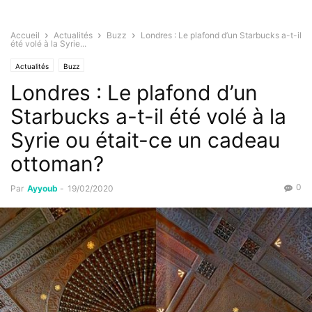
Accueil
Actualités
Buzz
Londres : Le plafond d’un Starbucks a-t-il
été volé à la Syrie...
Actualités
Buzz
Londres : Le plafond d’un
Starbucks a-t-il été volé à la
Syrie ou était-ce un cadeau
ottoman?
0
Par
Ayyoub
-
19/02/2020