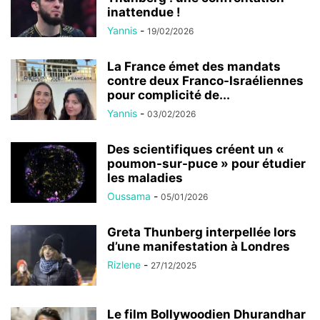
inattendue !
Yannis
-
19/02/2026
La France émet des mandats
contre deux Franco-Israéliennes
pour complicité de...
Yannis
-
03/02/2026
Des scientifiques créent un «
poumon-sur-puce » pour étudier
les maladies
Oussama
-
05/01/2026
Greta Thunberg interpellée lors
d’une manifestation à Londres
Rizlene
-
27/12/2025
Le film Bollywoodien Dhurandhar