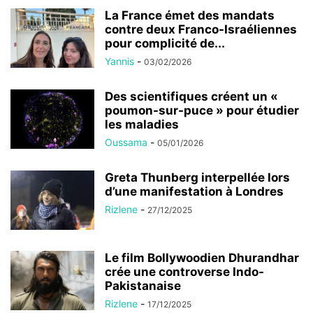
La France émet des mandats
contre deux Franco-Israéliennes
pour complicité de...
Yannis
-
03/02/2026
Des scientifiques créent un «
poumon-sur-puce » pour étudier
les maladies
Oussama
-
05/01/2026
Greta Thunberg interpellée lors
d’une manifestation à Londres
Rizlene
-
27/12/2025
Le film Bollywoodien Dhurandhar
crée une controverse Indo-
Pakistanaise
Rizlene
-
17/12/2025