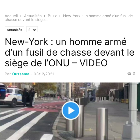
Accueil
Actualités
Buzz
New-York : un homme armé d’un fusil de
chasse devant le siège...
Actualités
Buzz
New-York : un homme armé
d’un fusil de chasse devant le
siège de l’ONU – VIDEO
0
Par
Oussama
-
03/12/2021