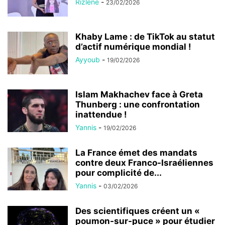
Rizlene
-
23/02/2026
Khaby Lame : de TikTok au statut
d’actif numérique mondial !
Ayyoub
-
19/02/2026
Islam Makhachev face à Greta
Thunberg : une confrontation
inattendue !
Yannis
-
19/02/2026
La France émet des mandats
contre deux Franco-Israéliennes
pour complicité de...
Yannis
-
03/02/2026
Des scientifiques créent un «
poumon-sur-puce » pour étudier