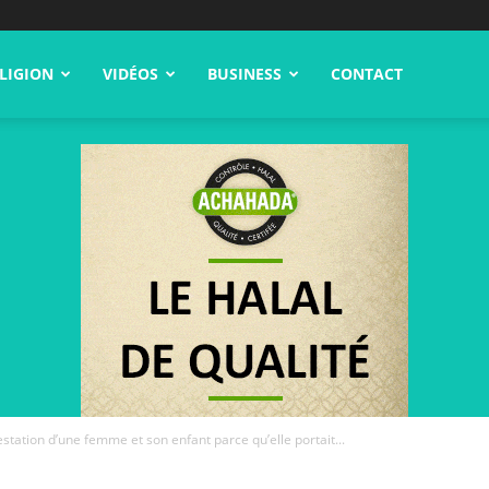
LIGION
VIDÉOS
BUSINESS
CONTACT
station d’une femme et son enfant parce qu’elle portait...