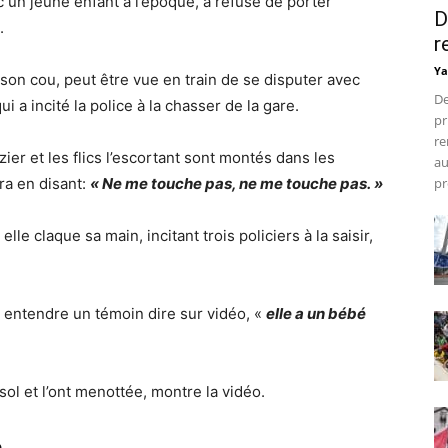
ec un jeune enfant à l’époque, a refusé de porter
D
.
r
Ya
son cou, peut être vue en train de se disputer avec
De
 a incité la police à la chasser de la gare.
pr
re
er et les flics l’escortant sont montés dans les
au
ra en disant:
« Ne me touche pas, ne me touche pas. »
pr
elle claque sa main, incitant trois policiers à la saisir,
t entendre un témoin dire sur vidéo, «
elle a un bébé
sol et l’ont menottée, montre la vidéo.