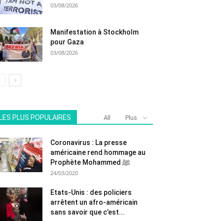
03/08/2026
Manifestation à Stockholm
pour Gaza
03/08/2026
LES PLUS POPULAIRES
All
Plus
Coronavirus : La presse
américaine rend hommage au
Prophète Mohammed ﷺ
24/03/2020
Etats-Unis : des policiers
arrêtent un afro-américain
sans savoir que c’est...