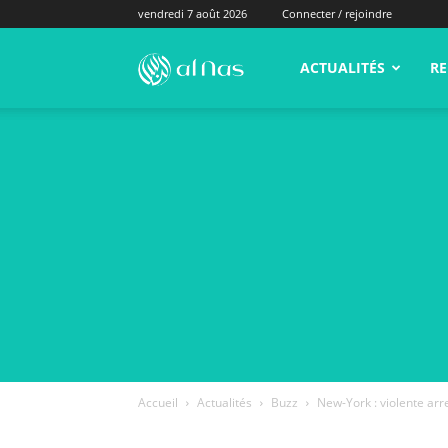
vendredi 7 août 2026
Connecter / rejoindre
alNas.fr
ACTUALITÉS
RE
Accueil
Actualités
Buzz
New-York : violente arre