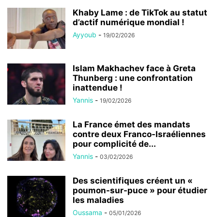
Khaby Lame : de TikTok au statut
d’actif numérique mondial !
Ayyoub
-
19/02/2026
Islam Makhachev face à Greta
Thunberg : une confrontation
inattendue !
Yannis
-
19/02/2026
La France émet des mandats
contre deux Franco-Israéliennes
pour complicité de...
Yannis
-
03/02/2026
Des scientifiques créent un «
poumon-sur-puce » pour étudier
les maladies
Oussama
-
05/01/2026