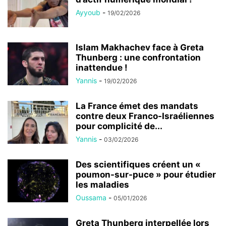
Ayyoub
-
19/02/2026
Islam Makhachev face à Greta
Thunberg : une confrontation
inattendue !
Yannis
-
19/02/2026
La France émet des mandats
contre deux Franco-Israéliennes
pour complicité de...
Yannis
-
03/02/2026
Des scientifiques créent un «
poumon-sur-puce » pour étudier
les maladies
Oussama
-
05/01/2026
Greta Thunberg interpellée lors