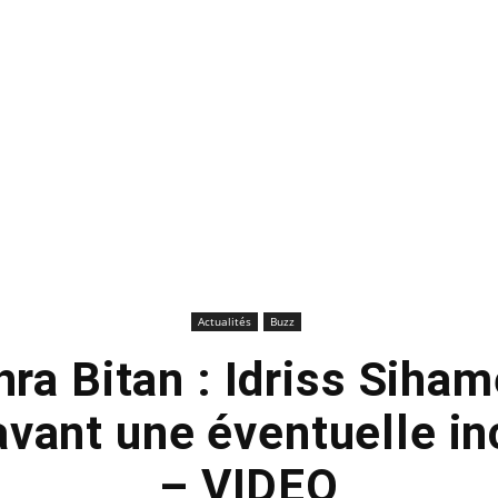
Actualités
Buzz
ra Bitan : Idriss Siham
avant une éventuelle in
– VIDEO