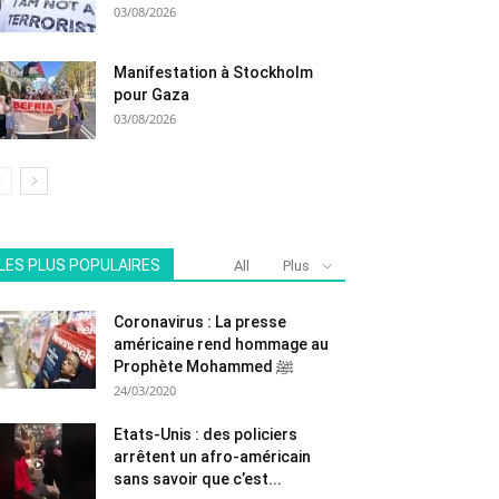
03/08/2026
Manifestation à Stockholm
pour Gaza
03/08/2026
LES PLUS POPULAIRES
All
Plus
Coronavirus : La presse
américaine rend hommage au
Prophète Mohammed ﷺ
24/03/2020
Etats-Unis : des policiers
arrêtent un afro-américain
sans savoir que c’est...