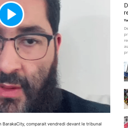
D
r
Ya
De
pr
re
au
pr
on BarakaCity, comparait vendredi devant le tribunal