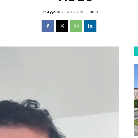
Par
Ayyoub
-
04/12/2020
0