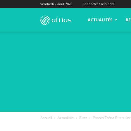
vendredi 7 août 2026
Connecter / rejoindre
alNas.fr
ACTUALITÉS
RE
Accueil
Actualités
Buzz
Procès Zohra Bitan : Id