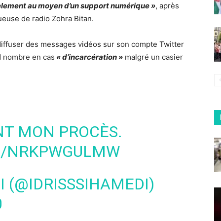
èlement au moyen d’un support numérique »
, après
ueuse de radio Zohra Bitan.
 diffuser des messages vidéos sur son compte Twitter
nd nombre en cas
« d’incarcération »
malgré un casier
NT MON PROCÈS.
OM/NRKPWGULMW
I (@IDRISSSIHAMEDI)
0