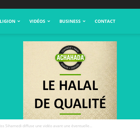
LIGION
VIDÉOS
BUSINESS
CONTACT
riss Sihamedi diffuse une vidéo avant une éventuelle...