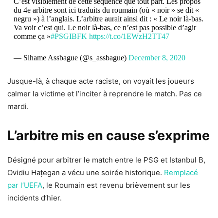
C’est visiblement de cette séquence que tout part. Les propos
du 4e arbitre sont ici traduits du roumain (où « noir » se dit «
negru ») à l’anglais. L’arbitre aurait ainsi dit : « Le noir là-bas.
Va voir c’est qui. Le noir là-bas, ce n’est pas possible d’agir
comme ça »
#PSGIBFK
https://t.co/1EWzH2TT47
— Sihame Assbague (@s_assbague)
December 8, 2020
Jusque-là, à chaque acte raciste, on voyait les joueurs
calmer la victime et l’inciter à reprendre le match. Pas ce
mardi.
L’arbitre mis en cause s’exprime
Désigné pour arbitrer le match entre le PSG et Istanbul B,
Ovidiu Hațegan a vécu une soirée historique.
Remplacé
par l’UEFA
, le Roumain est revenu brièvement sur les
incidents d’hier.