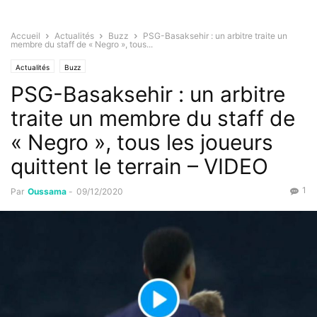
Accueil
Actualités
Buzz
PSG-Basaksehir : un arbitre traite un
membre du staff de « Negro », tous...
Actualités
Buzz
PSG-Basaksehir : un arbitre
traite un membre du staff de
« Negro », tous les joueurs
quittent le terrain – VIDEO
1
Par
Oussama
-
09/12/2020