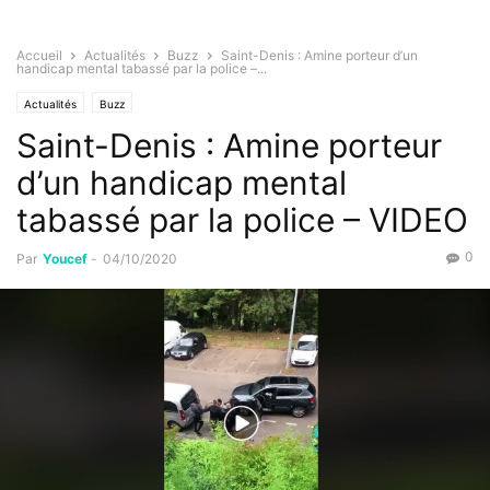
Accueil
Actualités
Buzz
Saint-Denis : Amine porteur d’un
handicap mental tabassé par la police –...
Actualités
Buzz
Saint-Denis : Amine porteur
d’un handicap mental
tabassé par la police – VIDEO
0
Par
Youcef
-
04/10/2020