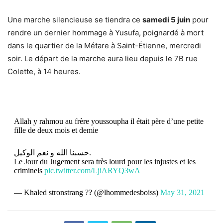
Une marche silencieuse se tiendra ce
samedi 5 juin
pour
rendre un dernier hommage à Yusufa,
poignardé à mort
dans le quartier de la Métare
à Saint-Étienne, mercredi
soir. Le départ de la marche aura lieu depuis le 7B rue
Colette, à 14 heures.
Allah y rahmou au frère youssoupha il était père d’une petite
fille de deux mois et demie
حسبنا الله و نعم الوكيل.
Le Jour du Jugement sera très lourd pour les injustes et les
criminels
pic.twitter.com/LjiARYQ3wA
— Khaled stronstrang ?? (@lhommedesboiss)
May 31, 2021