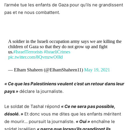
l’armée tue les enfants de Gaza pour qu’ils ne grandissent
pas et ne nous combattent.
A soldier in the Israeli occupation army says we are killing the
children of Gaza so that they do not grow up and fight
us.
#IsraelTerrorists
#IsraeliCrimes
pic.twitter.com/8QvmzwO0ld
— Elham Shaheen (@ElhamShaheen11)
May 19, 2021
« Ce que les Palestiniens veulent c’est un retour dans leur
pays »
déclare la journaliste.
Le soldat de Tashal répond
« Ce ne sera pas possible,
désolé. »
Et donc vous me dites que les enfants méritent
de mourir… poursuit la journaliste.
« Oui »
enchaîne le
soldat israélien
« parce que lorsqu’ils grandiront ils