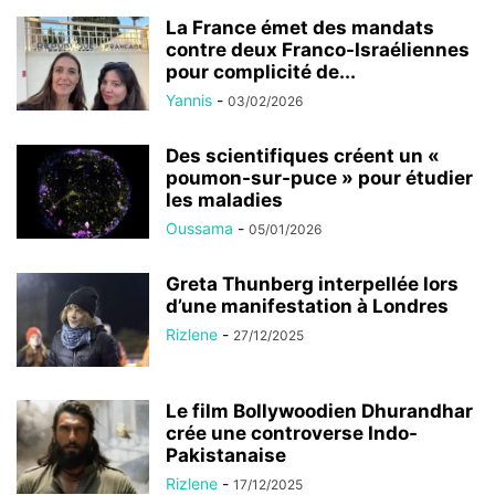
La France émet des mandats
contre deux Franco-Israéliennes
pour complicité de...
Yannis
-
03/02/2026
Des scientifiques créent un «
poumon-sur-puce » pour étudier
les maladies
Oussama
-
05/01/2026
Greta Thunberg interpellée lors
d’une manifestation à Londres
Rizlene
-
27/12/2025
Le film Bollywoodien Dhurandhar
crée une controverse Indo-
Pakistanaise
Rizlene
-
17/12/2025