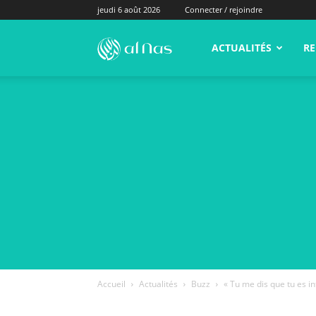
jeudi 6 août 2026
Connecter / rejoindre
alNas.fr
ACTUALITÉS
RE
Accueil
Actualités
Buzz
« Tu me dis que tu es int