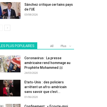
Sánchez critique certains pays
de l’UE
03/08/2026
LES PLUS POPULAIRES
All
Plus
Coronavirus : La presse
américaine rend hommage au
Prophète Mohammed ﷺ
24/03/2020
Etats-Unis : des policiers
arrêtent un afro-américain
sans savoir que c’est...
01/06/2020
Confinement : « Ecoute-moi