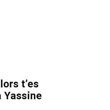
lors t’es
à Yassine