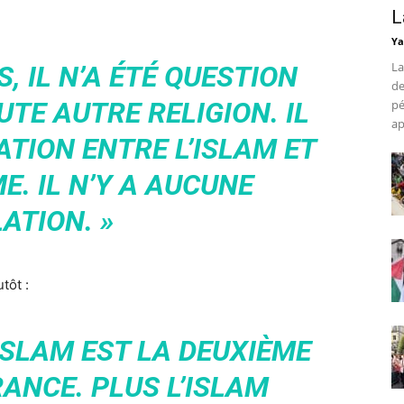
L
Ya
La
, IL N’A ÉTÉ QUESTION
de
UTE AUTRE RELIGION. IL
pé
ap
ATION ENTRE L’ISLAM ET
E. IL N’Y A AUCUNE
ATION. »
tôt :
’ISLAM EST LA DEUXIÈME
RANCE. PLUS L’ISLAM