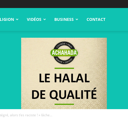
LIGION
VIDÉOS
BUSINESS
CONTACT
égré, alors t’es raciste ! » lâche...