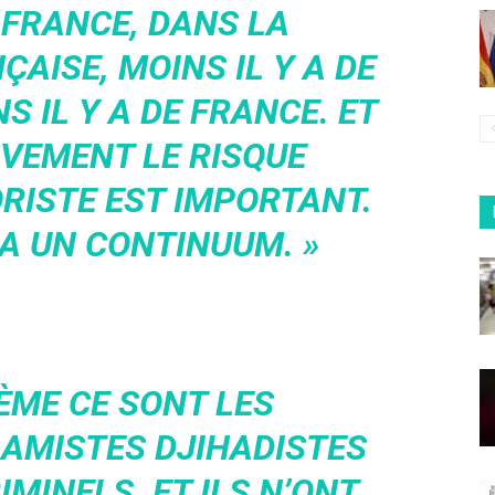
 FRANCE, DANS LA
AISE, MOINS IL Y A DE
S IL Y A DE FRANCE. ET
IVEMENT LE RISQUE
RISTE EST IMPORTANT.
 A UN CONTINUUM. »
ÈME CE SONT LES
LAMISTES DJIHADISTES
IMINELS. ET ILS N’ONT