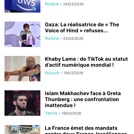
Rizlene
-
24/03/2026
Gaza: La réalisatrice de « The
Voice of Hind » refuses...
Rizlene
-
23/02/2026
Khaby Lame : de TikTok au statut
d’actif numérique mondial !
Ayyoub
-
19/02/2026
Islam Makhachev face à Greta
Thunberg : une confrontation
inattendue !
Yannis
-
19/02/2026
La France émet des mandats
contre deux Franco-Israéliennes