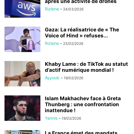
après une activité de drones
Rizlene
-
24/03/2026
Gaza: La réalisatrice de « The
Voice of Hind » refuses...
Rizlene
-
23/02/2026
Khaby Lame : de TikTok au statut
d’actif numérique mondial !
Ayyoub
-
19/02/2026
Islam Makhachev face à Greta
Thunberg : une confrontation
inattendue !
Yannis
-
19/02/2026
La France émet des mandats