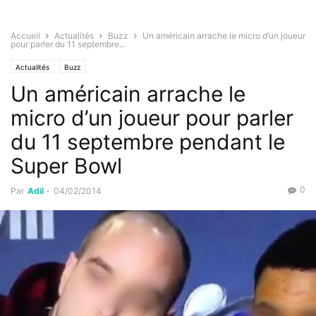
Accueil
Actualités
Buzz
Un américain arrache le micro d’un joueur
pour parler du 11 septembre...
Actualités
Buzz
Un américain arrache le
micro d’un joueur pour parler
du 11 septembre pendant le
Super Bowl
0
Par
Adil
-
04/02/2014