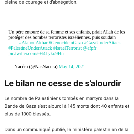
pleine de courage et d’abnégation.
Un père entouré de sa femme et ses enfants, priait Allah de les
protéger des bombes terroristes israéliennes, puis soudain
……
#AlahouAkbar
#GenocideinGaza
#GazaUnderAttack
#PalestineUnderAttack
#IsraelTerrorist
@afpfr
pic.twitter.com/eH4Lyko9Hn
— Nacéra (@NasNacera)
May 14, 2021
Le bilan ne cesse de s’alourdir
Le nombre de Palestiniens tombés en martyrs dans la
Bande de Gaza s’est alourdi à 145 morts dont 40 enfants et
plus de 1000 blessés.,
Dans un communiqué publié, le ministère palestinien de la