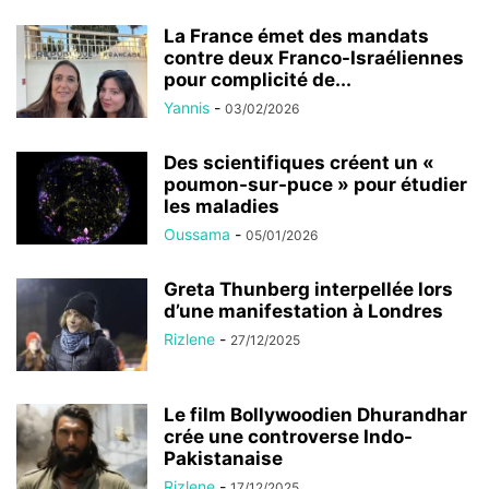
La France émet des mandats
contre deux Franco-Israéliennes
pour complicité de...
Yannis
-
03/02/2026
Des scientifiques créent un «
poumon-sur-puce » pour étudier
les maladies
Oussama
-
05/01/2026
Greta Thunberg interpellée lors
d’une manifestation à Londres
Rizlene
-
27/12/2025
Le film Bollywoodien Dhurandhar
crée une controverse Indo-
Pakistanaise
Rizlene
-
17/12/2025