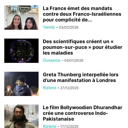
La France émet des mandats
contre deux Franco-Israéliennes
pour complicité de...
Yannis
-
03/02/2026
Des scientifiques créent un «
poumon-sur-puce » pour étudier
les maladies
Oussama
-
05/01/2026
Greta Thunberg interpellée lors
d’une manifestation à Londres
Rizlene
-
27/12/2025
Le film Bollywoodien Dhurandhar
crée une controverse Indo-
Pakistanaise
Rizlene
-
17/12/2025