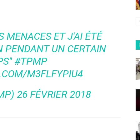
ES MENACES ET J'AI ÉTÉ
N PENDANT UN CERTAIN
PS"
#TPMP
R.COM/M3FLFYPIU4
MP)
26 FÉVRIER 2018