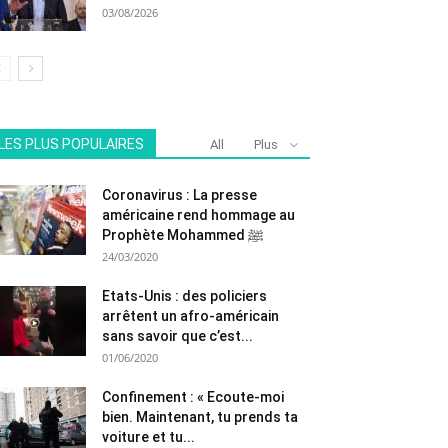
03/08/2026
LES PLUS POPULAIRES
All
Plus
Coronavirus : La presse
américaine rend hommage au
Prophète Mohammed ﷺ
24/03/2020
Etats-Unis : des policiers
arrêtent un afro-américain
sans savoir que c’est...
01/06/2020
Confinement : « Ecoute-moi
bien. Maintenant, tu prends ta
voiture et tu...