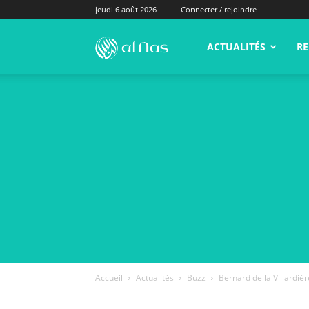
jeudi 6 août 2026
Connecter / rejoindre
alNas.fr
ACTUALITÉS
RE
Accueil
Actualités
Buzz
Bernard de la Villardiè