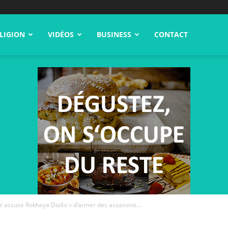
LIGION
VIDÉOS
BUSINESS
CONTACT
re accuse Rokhaya Diallo « d’armer des assassins...