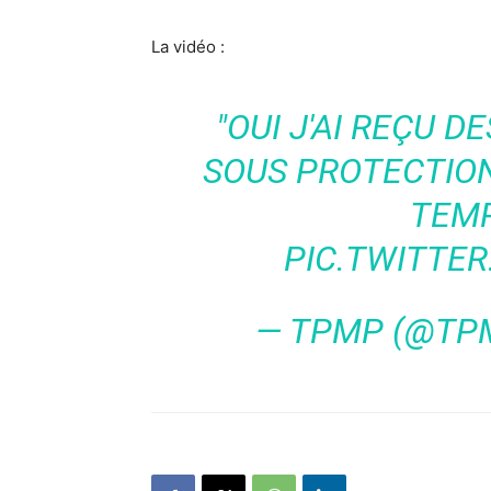
La vidéo :
"OUI J'AI REÇU D
SOUS PROTECTIO
TEM
PIC.TWITTE
— TPMP (@TP