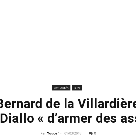
Actualités
Buzz
Bernard de la Villardiè
Diallo « d’armer des as
Par
Youcef
-
01/03/2018
0