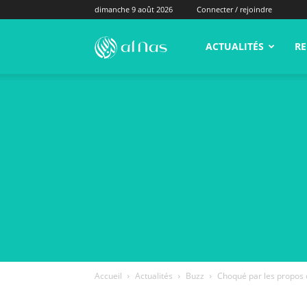
dimanche 9 août 2026
Connecter / rejoindre
alNas.fr
ACTUALITÉS
RE
Accueil
Actualités
Buzz
Choqué par les propos d’