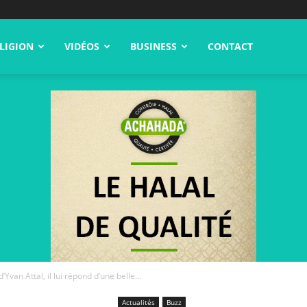
LIGION
VIDÉOS
BUSINESS
CONTACT
Yvan Attal, il lui répond d’une belle...
Actualités
Buzz