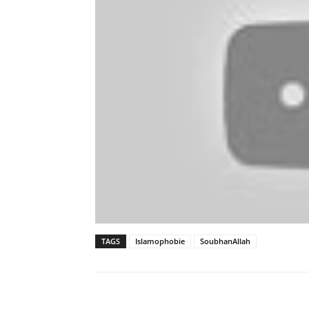
TAGS
Islamophobie
SoubhanAllah