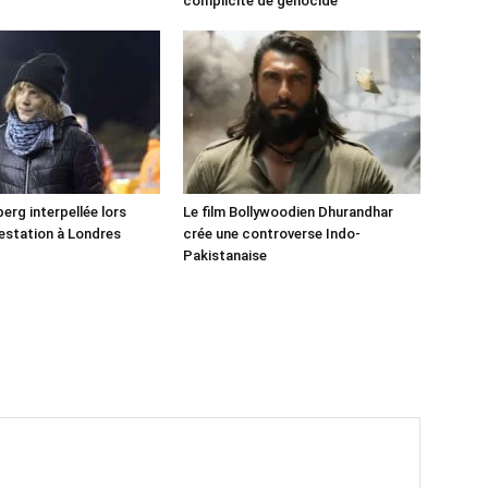
!
complicité de génocide
erg interpellée lors
Le film Bollywoodien Dhurandhar
estation à Londres
crée une controverse Indo-
Pakistanaise