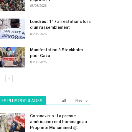
03/08/2026
Londres : 117 arrestations lors
d’un rassemblement
03/08/2026
Manifestation à Stockholm
pour Gaza
03/08/2026
LES PLUS POPULAIRES
All
Plus
Coronavirus : La presse
américaine rend hommage au
Prophète Mohammed ﷺ