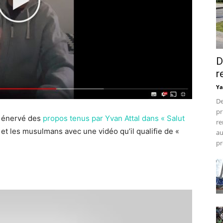
D
r
Ya
De
pr
t énervé des
propos tenus par Yvan Attal dans « Salut
re
et les musulmans avec une vidéo qu’il qualifie de «
au
pr