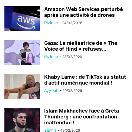
Amazon Web Services perturbé
après une activité de drones
Rizlene
-
24/03/2026
Gaza: La réalisatrice de « The
Voice of Hind » refuses...
Rizlene
-
23/02/2026
Khaby Lame : de TikTok au statut
d’actif numérique mondial !
Ayyoub
-
19/02/2026
Islam Makhachev face à Greta
Thunberg : une confrontation
inattendue !
Yannis
-
19/02/2026