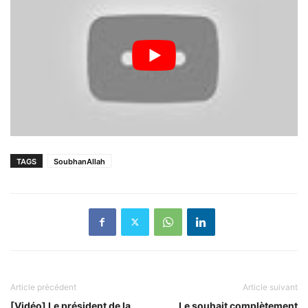
TAGS
SoubhanAllah
Article précédent
Article suivant
[Vidéo] Le président de la
Le souhait complètement