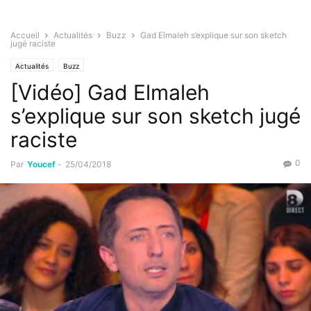
Accueil
Actualités
Buzz
Gad Elmaleh s’explique sur son sketch
jugé raciste
Actualités
Buzz
[Vidéo] Gad Elmaleh
s’explique sur son sketch jugé
raciste
0
Par
Youcef
-
25/04/2018