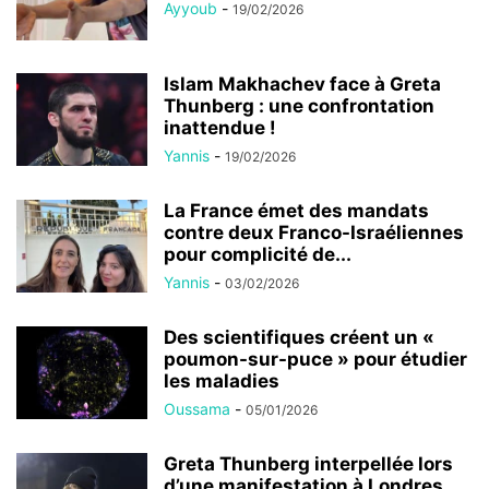
Ayyoub
-
19/02/2026
Islam Makhachev face à Greta
Thunberg : une confrontation
inattendue !
Yannis
-
19/02/2026
La France émet des mandats
contre deux Franco-Israéliennes
pour complicité de...
Yannis
-
03/02/2026
Des scientifiques créent un «
poumon-sur-puce » pour étudier
les maladies
Oussama
-
05/01/2026
Greta Thunberg interpellée lors
d’une manifestation à Londres